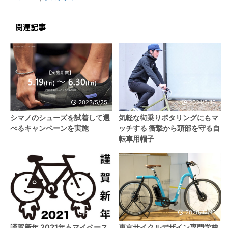
関連記事
2023/5/25
2021/2/19
シマノのシューズを試着して選
気軽な街乗りポタリングにもマ
べるキャンペーンを実施
ッチする 衝撃から頭部を守る自
転車用帽子
2021/1/1
2020/12/16
謹賀新年 2021年もマイペース
東京サイクルデザイン専門学校