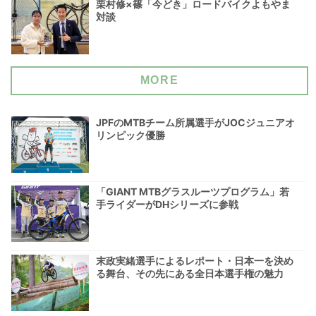
栗村修×篠「今どき」ロードバイクよもやま
対談
MORE
JPFのMTBチーム所属選手がJOCジュニアオ
リンピック優勝
「GIANT MTBグラスルーツプログラム」若
手ライダーがDHシリーズに参戦
末政実緒選手によるレポート・日本一を決め
る舞台、その先にある全日本選手権の魅力