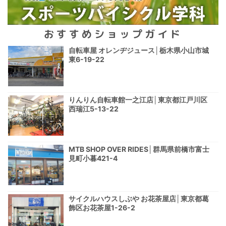
おすすめショップガイド
自転車屋 オレンヂジュース│栃木県小山市城
東6-19-22
りんりん自転車館一之江店│東京都江戸川区
西瑞江5-13-22
MTB SHOP OVER RIDES│群馬県前橋市富士
見町小暮421-4
サイクルハウスしぶや お花茶屋店│東京都葛
飾区お花茶屋1-26-2