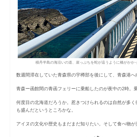
積丹半島の海沿いの道、崖っぷちを蛇が這うように橋がかか
数週間滞在していた青森県の宇樽部を後にして、青森港へ
青森ー函館間の青函フェリーに乗船したのが夜中の2時。
何度目の北海道だろうか。惹きつけられるのは自然が多く
も盛んだというところかな。
アイヌの文化や歴史もまだまだ知りたい。そして食べ物が