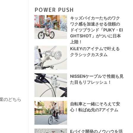
POWER PUSH
キッズバイカーたちのワク
ワク感を加速させる信頼の
ドイツブランド「PUKY・EI
GHTSHOT」がついに日本
上陸！
KiLEYのアイテムで叶える
クラシックカスタム
NISSENケーブルで 性能も見
た目もリフレッシュ！
業のどちら
自転車と一緒にそろえて安
心！転ばぬ先の7アイテム
Eバイク開発のノウハウを活