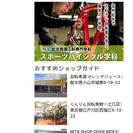
おすすめショップガイド
自転車屋 オレンヂジュース│
栃木県小山市城東6-19-22
りんりん自転車館一之江店│
東京都江戸川区西瑞江5-13-
22
MTB SHOP OVER RIDES│