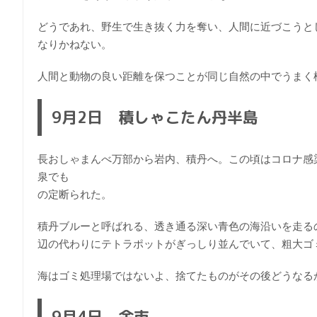
どうであれ、野生で生き抜く力を奪い、人間に近づこうと
なりかねない。
人間と動物の良い距離を保つことが同じ自然の中でうまく
9月2日 積しゃこたん丹半島
長おしゃまんべ万部から岩内、積丹へ。この頃はコロナ感
泉でも
の定断られた。
積丹ブルーと呼ばれる、透き通る深い青色の海沿いを走る
辺の代わりにテトラポットがぎっしり並んでいて、粗大ゴ
海はゴミ処理場ではないよ、捨てたものがその後どうなる
9月4日 余市