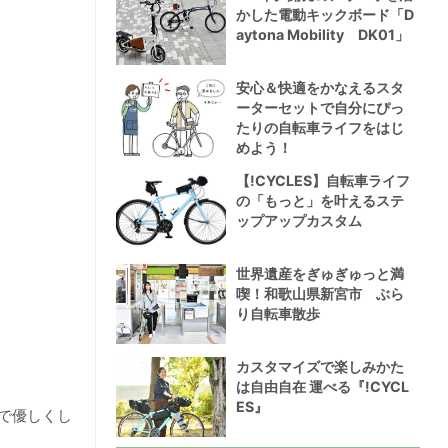
かした電動キックボード「D
aytona Mobility DK01」
安心＆快適をかなえるスタ
ーターセットで自分にぴっ
たりの自転車ライフをはじ
めよう！
【!CYCLES】自転車ライフ
の「もっと」を叶えるステ
ップアップカスタム
世界遺産をぎゅぎゅっと満
喫！和歌山県新宮市 ぶら
り自転車散歩
カスタマイズで楽しみかた
は自由自在 運べる『!CYCL
ES』
で優しくし