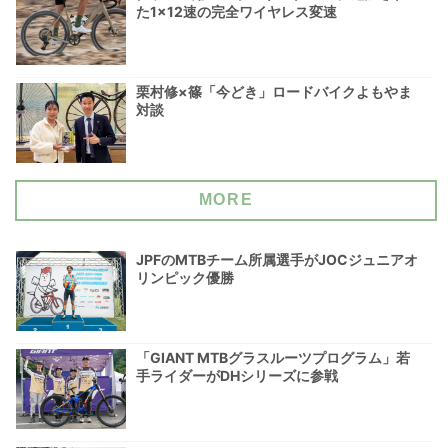
た1×12速の完全ワイヤレス変速
栗村修×篠「今どき」ロードバイクよもやま
対談
MORE
JPFのMTBチーム所属選手がJOCジュニアオ
リンピック優勝
「GIANT MTBグラスルーツプログラム」若
手ライダーがDHシリーズに参戦