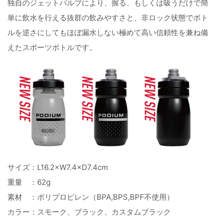
独自のジェットバルブにより、握る、もしくは吸うだけで簡
単に飲水を行える抜群の飲みやすさと、非ロック状態でボト
ルを逆さにしてもほぼ漏水しない極めて高い信頼性を兼ね備
えたスポーツボトルです。
サイズ：L16.2×W7.4×D7.4cm
重量 ：62g
素材 ：ポリプロピレン（BPA,BPS,BPF不使用）
カラー：スモーク、ブラック、カスタムブラック