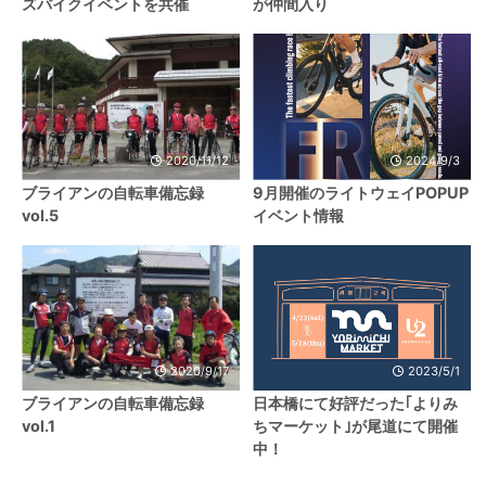
ズバイクイベントを共催
が仲間入り
2020/11/12
2024/9/3
ブライアンの自転車備忘録
9月開催のライトウェイPOPUP
vol.5
イベント情報
2020/9/17
2023/5/1
ブライアンの自転車備忘録
日本橋にて好評だった｢よりみ
vol.1
ちマーケット｣が尾道にて開催
中！