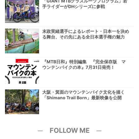
「GIANT MTBグラスルーツプログラム」若
手ライダーがDHシリーズに参戦
末政実緒選手によるレポート・日本一を決め
る舞台、その先にある全日本選手権の魅力
『MTB日和』特別編集 『完全保存版 マ
ウンテンバイクの本』7月31日発売！
大阪・箕面のマウンテンバイク文化を描く
「Shimano Trail Born」最新映像を公開
─ FOLLOW ME ─