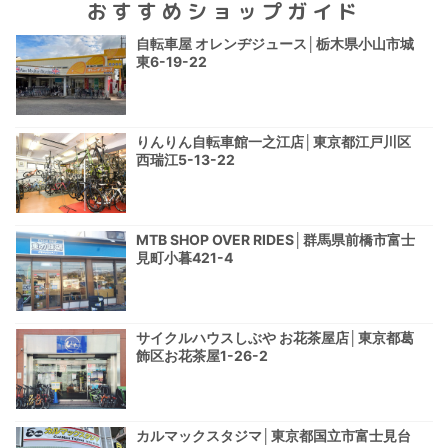
おすすめショップガイド
自転車屋 オレンヂジュース│栃木県小山市城
東6-19-22
りんりん自転車館一之江店│東京都江戸川区
西瑞江5-13-22
MTB SHOP OVER RIDES│群馬県前橋市富士
見町小暮421-4
サイクルハウスしぶや お花茶屋店│東京都葛
飾区お花茶屋1-26-2
カルマックスタジマ│東京都国立市富士見台