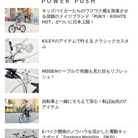
POWER PUSH
キッズバイカーたちのワクワク感を加速させ
る信頼のドイツブランド「PUKY・EIGHTS
HOT」がついに日本上陸！
KiLEYのアイテムで叶える クラシックカスタ
ム
NISSENケーブルで 性能も見た目もリフレッ
シュ！
自転車と一緒にそろえて安心！転ばぬ先の7
アイテム
Eバイク開発のノウハウを活かした電動キッ
クボード「Daytona Mobility DK01」