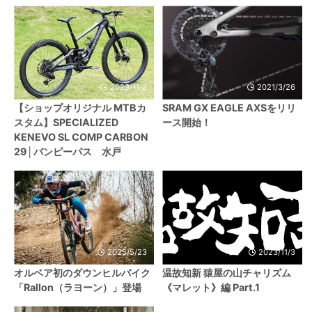
2023/11/2
2021/3/26
【ショップオリジナル MTBカ
SRAM GX EAGLE AXSをリリ
スタム】SPECIALIZED
ース開始！
KENEVO SL COMP CARBON
29│バンピーパス 水戸
2025/5/23
2023/11/3
オルベア初のダウンヒルバイク
温故知新 猿屋の山チャリズム
「Rallon（ラヨーン）」登場
《マレット》編 Part.1