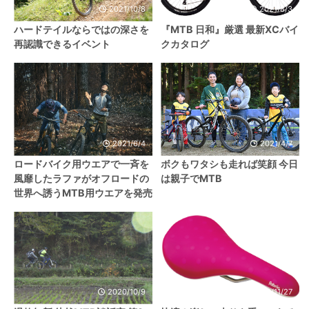
2021/10/8
2021/8/3
ハードテイルならではの深さを
『MTB 日和』厳選 最新XCバイ
再認識できるイベント
クカタログ
2021/6/4
2021/4/7
ロードバイク用ウエアで一斉を
ボクもワタシも走れば笑顔 今日
風靡したラファがオフロードの
は親子でMTB
世界へ誘うMTB用ウエアを発売
2020/10/9
2020/11/27