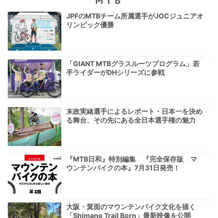
MTB
JPFのMTBチーム所属選手がJOCジュニアオ
リンピック優勝
「GIANT MTBグラスルーツプログラム」若
手ライダーがDHシリーズに参戦
末政実緒選手によるレポート・日本一を決め
る舞台、その先にある全日本選手権の魅力
『MTB日和』特別編集 『完全保存版 マ
ウンテンバイクの本』7月31日発売！
大阪・箕面のマウンテンバイク文化を描く
「Shimano Trail Born」最新映像を公開