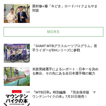
栗村修×篠「今どき」ロードバイクよもやま
対談
MORE
「GIANT MTBグラスルーツプログラム」若
手ライダーがDHシリーズに参戦
末政実緒選手によるレポート・日本一を決め
る舞台、その先にある全日本選手権の魅力
『MTB日和』特別編集 『完全保存版 マ
ウンテンバイクの本』7月31日発売！