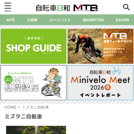
MTB
小径車
ロードバイク
BROMPTON
DAHON
HOME
>
ミズタニ自転車
ミズタニ自転車