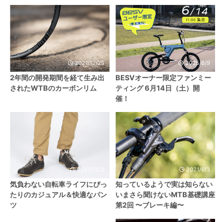
2021/12/25
2025/6/9
2年間の開発期間を経て生み出
BESVオーナー限定ファンミー
されたWTBのカーボンリム
ティング 6月14日（土）開
催！
2020/12/9
2021/6/3
気負わない自転車ライフにぴっ
知っているようで実は知らない
たりのカジュアル＆快適なパン
いまさら聞けないMTB基礎講座
ツ
第2回 〜ブレーキ編〜