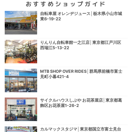
おすすめショップガイド
自転車屋 オレンヂジュース│栃木県小山市城
東6-19-22
りんりん自転車館一之江店│東京都江戸川区
西瑞江5-13-22
MTB SHOP OVER RIDES│群馬県前橋市富士
見町小暮421-4
サイクルハウスしぶや お花茶屋店│東京都葛
飾区お花茶屋1-26-2
カルマックスタジマ│東京都国立市富士見台