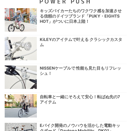
POWER PUSH
キッズバイカーたちのワクワク感を加速させ
る信頼のドイツブランド「PUKY・EIGHTS
HOT」がついに日本上陸！
KiLEYのアイテムで叶える クラシックカスタ
ム
NISSENケーブルで 性能も見た目もリフレッ
シュ！
自転車と一緒にそろえて安心！転ばぬ先の7
アイテム
Eバイク開発のノウハウを活かした電動キッ
クボード「Daytona Mobility DK01」