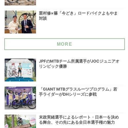
栗村修×篠「今どき」ロードバイクよもやま
対談
MORE
JPFのMTBチーム所属選手がJOCジュニアオ
リンピック優勝
「GIANT MTBグラスルーツプログラム」若
手ライダーがDHシリーズに参戦
末政実緒選手によるレポート・日本一を決め
る舞台、その先にある全日本選手権の魅力