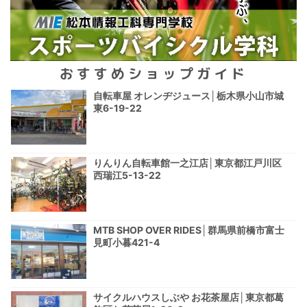
おすすめショップガイド
自転車屋 オレンヂジュース│栃木県小山市城
東6-19-22
りんりん自転車館一之江店│東京都江戸川区
西瑞江5-13-22
MTB SHOP OVER RIDES│群馬県前橋市富士
見町小暮421-4
サイクルハウスしぶや お花茶屋店│東京都葛