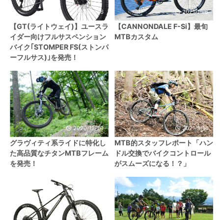
2023/4/26
2021/10/6
【GT(ライトウェイ)】ユースラ
【CANNONDALE F-Si】最旬
イダー向けフルサスペンション
MTBカスタム
バイク｢STOMPER FS(ストンパ
ーフルサス)｣を発売！
2020/12/20
2021/9/14
グラヴィティ系ライドに特化し
MTB的スタッフレポート「ハン
た高品質なチタンMTBフレーム
ドル交換でバイクコントロール
を発売！
がスムーズになる！？」