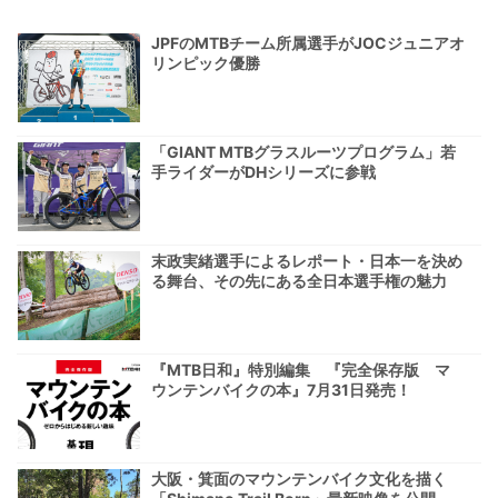
JPFのMTBチーム所属選手がJOCジュニアオ
リンピック優勝
「GIANT MTBグラスルーツプログラム」若
手ライダーがDHシリーズに参戦
末政実緒選手によるレポート・日本一を決め
る舞台、その先にある全日本選手権の魅力
『MTB日和』特別編集 『完全保存版 マ
ウンテンバイクの本』7月31日発売！
大阪・箕面のマウンテンバイク文化を描く