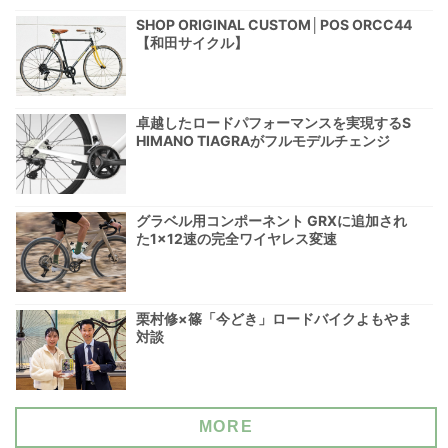
SHOP ORIGINAL CUSTOM│POS ORCC44
【和田サイクル】
卓越したロードパフォーマンスを実現するS
HIMANO TIAGRAがフルモデルチェンジ
グラベル用コンポーネント GRXに追加され
た1×12速の完全ワイヤレス変速
栗村修×篠「今どき」ロードバイクよもやま
対談
MORE