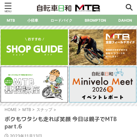
MTB
小径車
ロードバイク
BROMPTON
DAHON
HOME
>
MTB
>
スナップ
>
ボクもワタシも走れば笑顔 今日は親子でMTB
part.6
2023年11月13日