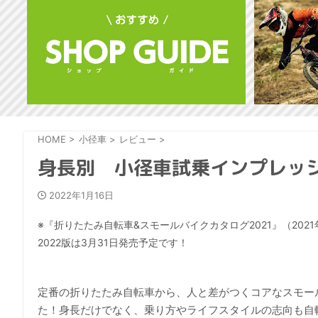
HOME
>
小径車
>
レビュー
>
身長別 小径車試乗インプレッション
2022年1月16日
※『折りたたみ自転車&スモールバイクカタログ2021』（202
2022版は3月31日発売予定です！
定番の折りたたみ自転車から、人と差がつくコアなスモール
た！身長だけでなく、乗り方やライフスタイルの志向も自