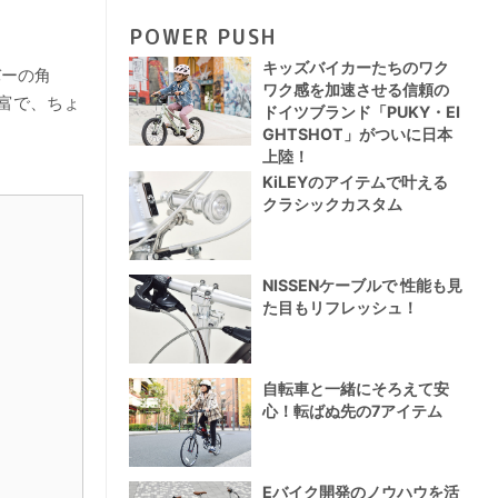
POWER PUSH
キッズバイカーたちのワク
バーの角
ワク感を加速させる信頼の
富で、ちょ
ドイツブランド「PUKY・EI
GHTSHOT」がついに日本
上陸！
KiLEYのアイテムで叶える
クラシックカスタム
NISSENケーブルで 性能も見
た目もリフレッシュ！
自転車と一緒にそろえて安
心！転ばぬ先の7アイテム
Eバイク開発のノウハウを活