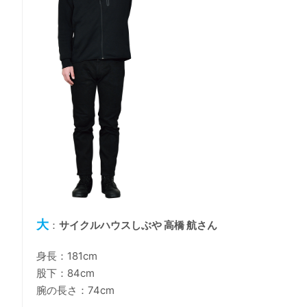
大
：
サイクルハウスしぶや 高橋 航さん
身長：181cm
股下：84cm
腕の長さ：74cm