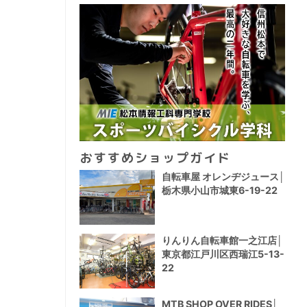
おすすめショップガイド
自転車屋 オレンヂジュース│
栃木県小山市城東6-19-22
りんりん自転車館一之江店│
東京都江戸川区西瑞江5-13-
22
MTB SHOP OVER RIDES│