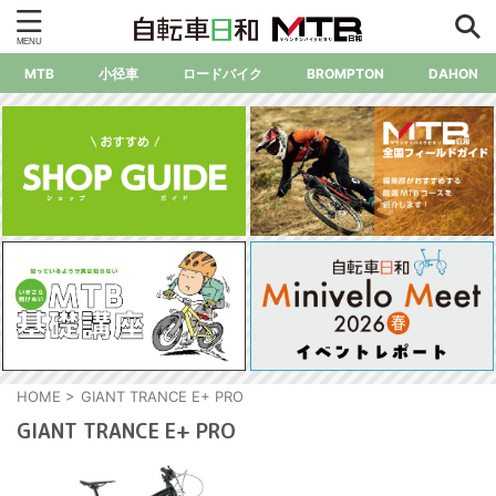
MTB
小径車
ロードバイク
BROMPTON
DAHON
HOME
>
GIANT TRANCE E+ PRO
GIANT TRANCE E+ PRO