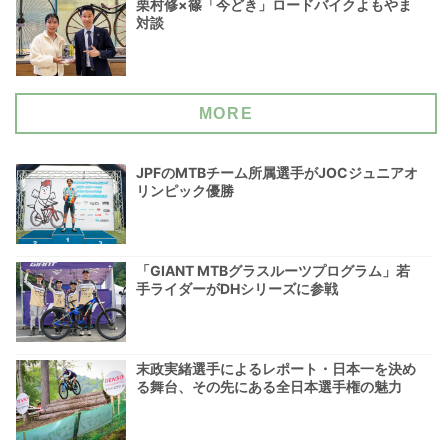
栗村修×篠「今どき」ロードバイクよもやま
対談
MORE
JPFのMTBチーム所属選手がJOCジュニアオ
リンピック優勝
「GIANT MTBグラスルーツプログラム」若
手ライダーがDHシリーズに参戦
末政実緒選手によるレポート・日本一を決め
る舞台、その先にある全日本選手権の魅力