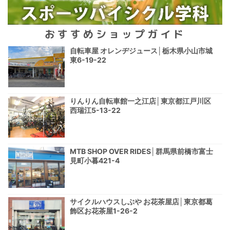
おすすめショップガイド
自転車屋 オレンヂジュース│栃木県小山市城
東6-19-22
りんりん自転車館一之江店│東京都江戸川区
西瑞江5-13-22
MTB SHOP OVER RIDES│群馬県前橋市富士
見町小暮421-4
サイクルハウスしぶや お花茶屋店│東京都葛
飾区お花茶屋1-26-2