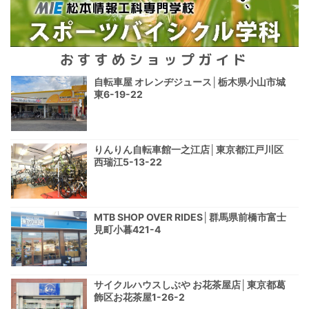
おすすめショップガイド
自転車屋 オレンヂジュース│栃木県小山市城
東6-19-22
りんりん自転車館一之江店│東京都江戸川区
西瑞江5-13-22
MTB SHOP OVER RIDES│群馬県前橋市富士
見町小暮421-4
サイクルハウスしぶや お花茶屋店│東京都葛
飾区お花茶屋1-26-2