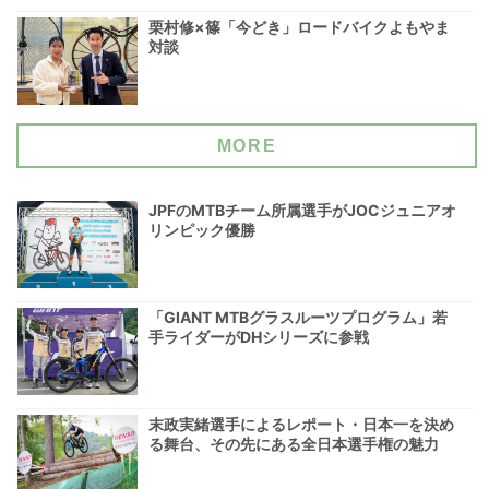
栗村修×篠「今どき」ロードバイクよもやま
対談
MORE
JPFのMTBチーム所属選手がJOCジュニアオ
リンピック優勝
「GIANT MTBグラスルーツプログラム」若
手ライダーがDHシリーズに参戦
末政実緒選手によるレポート・日本一を決め
る舞台、その先にある全日本選手権の魅力