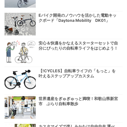
Eバイク開発のノウハウを活かした電動キッ
クボード「Daytona Mobility DK01」
安心＆快適をかなえるスターターセットで自
分にぴったりの自転車ライフをはじめよう！
【!CYCLES】自転車ライフの「もっと」を
叶えるステップアップカスタム
世界遺産をぎゅぎゅっと満喫！和歌山県新宮
市 ぶらり自転車散歩
カスタマイズで楽しみかたは自由自在 運べ