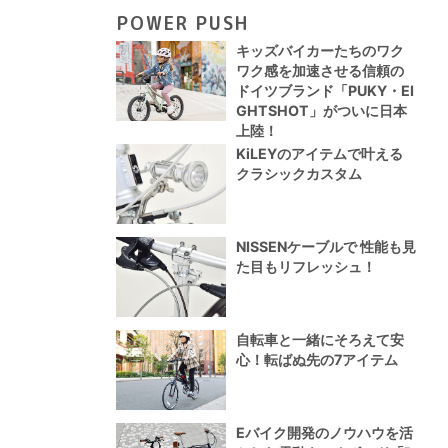
POWER PUSH
キッズバイカーたちのワク
ワク感を加速させる信頼の
ドイツブランド「PUKY・EI
GHTSHOT」がついに日本
上陸！
KiLEYのアイテムで叶える
クラシックカスタム
NISSENケーブルで 性能も見
た目もリフレッシュ！
自転車と一緒にそろえて安
心！転ばぬ先の7アイテム
Eバイク開発のノウハウを活