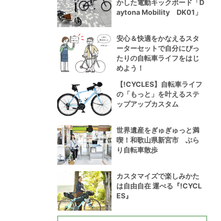
かした電動キックボード「D
aytona Mobility DK01」
安心＆快適をかなえるスタ
ーターセットで自分にぴっ
たりの自転車ライフをはじ
めよう！
【!CYCLES】自転車ライフ
の「もっと」を叶えるステ
ップアップカスタム
世界遺産をぎゅぎゅっと満
喫！和歌山県新宮市 ぶら
り自転車散歩
カスタマイズで楽しみかた
は自由自在 運べる『!CYCL
ES』