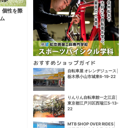
2021/6/22
oy】個性を際
ム
おすすめショップガイド
自転車屋 オレンヂジュース│
栃木県小山市城東6-19-22
りんりん自転車館一之江店│
東京都江戸川区西瑞江5-13-
22
MTB SHOP OVER RIDES│