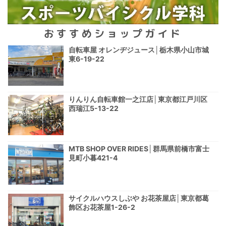
おすすめショップガイド
自転車屋 オレンヂジュース│栃木県小山市城
東6-19-22
りんりん自転車館一之江店│東京都江戸川区
西瑞江5-13-22
MTB SHOP OVER RIDES│群馬県前橋市富士
見町小暮421-4
サイクルハウスしぶや お花茶屋店│東京都葛
飾区お花茶屋1-26-2