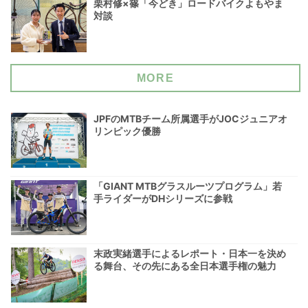
栗村修×篠「今どき」ロードバイクよもやま
対談
MORE
JPFのMTBチーム所属選手がJOCジュニアオ
リンピック優勝
「GIANT MTBグラスルーツプログラム」若
手ライダーがDHシリーズに参戦
末政実緒選手によるレポート・日本一を決め
る舞台、その先にある全日本選手権の魅力