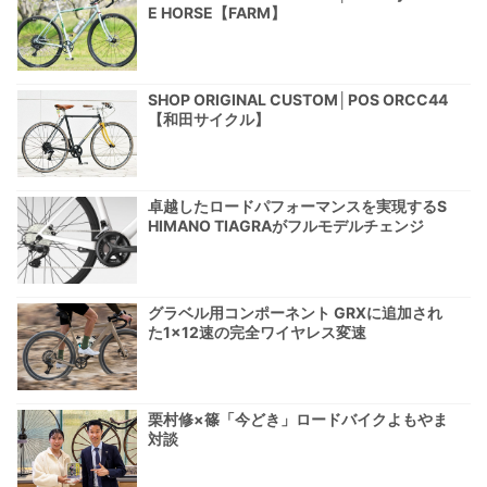
E HORSE【FARM】
SHOP ORIGINAL CUSTOM│POS ORCC44
【和田サイクル】
卓越したロードパフォーマンスを実現するS
HIMANO TIAGRAがフルモデルチェンジ
グラベル用コンポーネント GRXに追加され
た1×12速の完全ワイヤレス変速
栗村修×篠「今どき」ロードバイクよもやま
対談