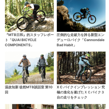
2024/12/26
2026/4/8
『MTB日和』的スタッフレポー
圧倒的な走破力を誇る新型エン
ト「QUAI BICYCLE
デューロバイク「Cannondale
COMPONENTS」
Bad Habit」
2021/2/13
2021/7/31
温故知新 徒然MTB談話室 第10
X C バイクインプレッション 究
回
極の進化を遂げたＸＣバイク３
台の走りをチェック