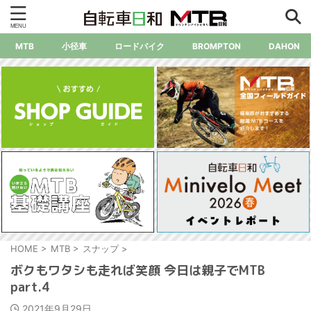
MTB
小径車
ロードバイク
BROMPTON
DAHON
HOME
>
MTB
>
スナップ
>
ボクもワタシも走れば笑顔 今日は親子でMTB
part.4
2021年9月29日