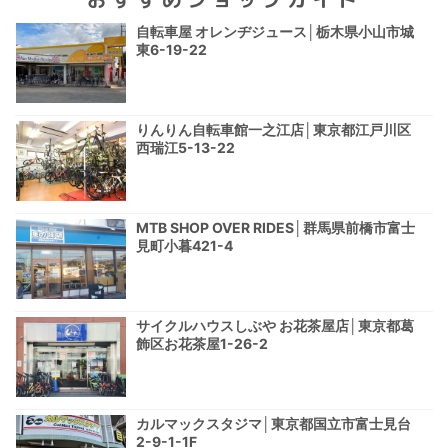
自転車屋 オレンヂジュース│栃木県小山市城
東6-19-22
りんりん自転車館一之江店│東京都江戸川区
西瑞江5-13-22
MTB SHOP OVER RIDES│群馬県前橋市富士
見町小暮421-4
サイクルハウスしぶや お花茶屋店│東京都葛
飾区お花茶屋1-26-2
カルマックスタジマ│東京都国立市富士見台
2-9-1-1F