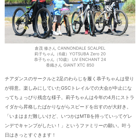
倉茂 修さん CANNONDALE SCALPEL
莉子ちゃん（6歳）YOTSUBA Zero 20
恭子ちゃん（10歳） LIV ENCHANT 24
香織さん GIANT XTC 850
チアダンスのサークルと2足のわらじを履く恭子ちゃんは登り
が得意。楽しみにしていたGSCトレイルでの大会が中止にな
ってちょっぴり残念な様子。莉子ちゃんは今年の4月にストラ
イダから昇格したばかりながらスピードを出すのが大好き。
「いまはまだ難しいけど、いつかはMTBを持っていってゲレ
ンデでキャンプがしたい！」というファミリーの願い。叶う
日はきっとすぐきます！