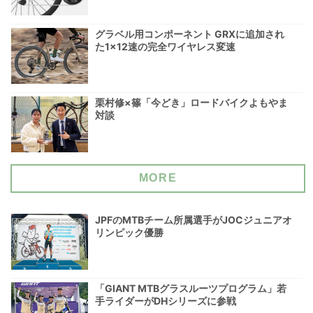
グラベル用コンポーネント GRXに追加され
た1×12速の完全ワイヤレス変速
栗村修×篠「今どき」ロードバイクよもやま
対談
MORE
JPFのMTBチーム所属選手がJOCジュニアオ
リンピック優勝
「GIANT MTBグラスルーツプログラム」若
手ライダーがDHシリーズに参戦