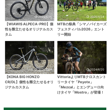
2021/6/25
2026/4/24
【WIAWIS ALPECA-PRO】個
MTBの祭典「シマノバイカーズ
性を際立たせるオリジナルカス
フェスティバル2026」エント
タム
リー開始
2021/6/24
2024/6/20
【KONA BIG HONZO
VittoriaよりMTBクロスカント
CR/DL】個性を際立たせるオリ
リータイヤ「Peyote」
ジナルカスタム
「Mezcal」とエンデューロ向
けタイヤ「Mostro」が登場！