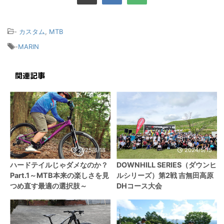
-
カスタム
,
MTB
-
MARIN
関連記事
2025/8/18
2024/5/15
ハードテイルじゃダメなのか？
DOWNHILL SERIES（ダウンヒ
Part.1～MTB本来の楽しさを見
ルシリーズ）第2戦 吉無田高原
つめ直す最適の選択肢～
DHコース大会