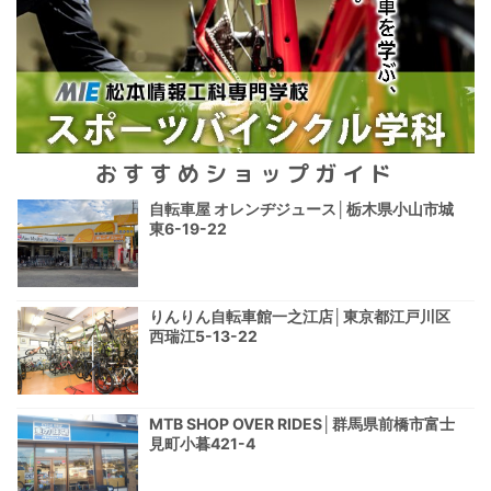
おすすめショップガイド
自転車屋 オレンヂジュース│栃木県小山市城
東6-19-22
りんりん自転車館一之江店│東京都江戸川区
西瑞江5-13-22
MTB SHOP OVER RIDES│群馬県前橋市富士
見町小暮421-4