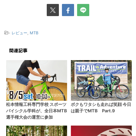
-
レビュー
,
MTB
関連記事
2023/7/27
2025/8/13
松本情報工科専門学校 スポーツ
ボクもワタシも走れば笑顔 今日
バイシクル学科が、全日本MTB
は親子でMTB Part.9
選手権大会の運営に参加