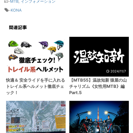
-
MTB
,
インフォメーション
-
KONA
関連記事
2023/6/23
2024/11/7
快適＆ 安全ライドを手に入れる
【MTB55】温故知新 猿屋の山
トレイル系ヘルメット徹底チェ
チャリズム《女性用MTB》編
ック！
Part.5