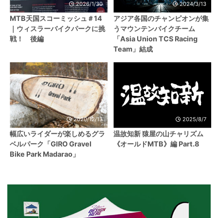
2026/1/30
2024/3/13
MTB天国スコーミッシュ＃14
アジア各国のチャンピオンが集
｜ウィスラーバイクパークに挑
うマウンテンバイクチーム
戦！ 後編
「Asia Union TCS Racing
Team」結成
2020/12/13
2025/8/7
幅広いライダーが楽しめるグラ
温故知新 猿屋の山チャリズム
ベルパーク「GIRO Gravel
《オールドMTB》編 Part.8
Bike Park Madarao」