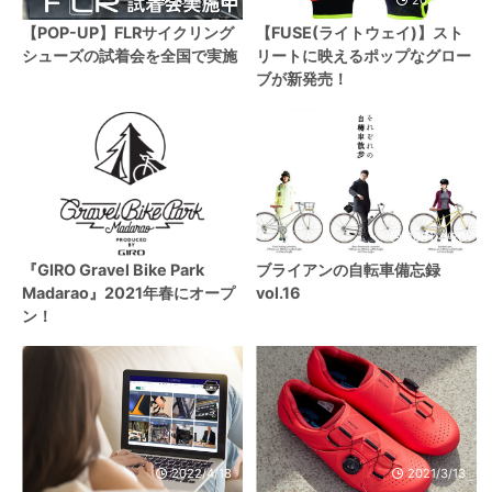
2024/3/13
2023/4/7
【POP-UP】FLRサイクリング
【FUSE(ライトウェイ)】スト
シューズの試着会を全国で実施
リートに映えるポップなグロー
ブが新発売！
2020/11/9
2021/4/20
『GIRO Gravel Bike Park
ブライアンの自転車備忘録
Madarao』2021年春にオープ
vol.16
ン！
2022/4/18
2021/3/13