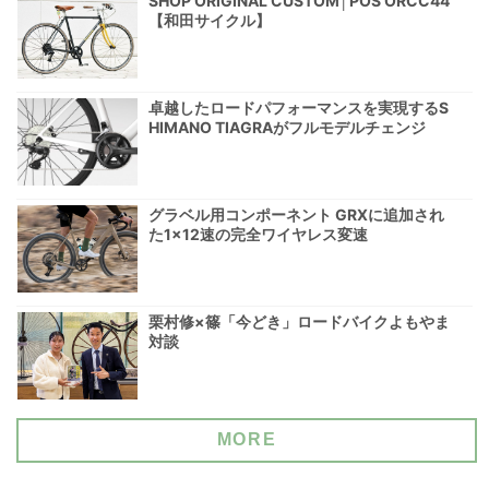
SHOP ORIGINAL CUSTOM│POS ORCC44
【和田サイクル】
卓越したロードパフォーマンスを実現するS
HIMANO TIAGRAがフルモデルチェンジ
グラベル用コンポーネント GRXに追加され
た1×12速の完全ワイヤレス変速
栗村修×篠「今どき」ロードバイクよもやま
対談
MORE