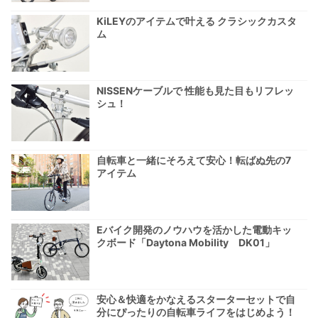
KiLEYのアイテムで叶える クラシックカスタ
ム
NISSENケーブルで 性能も見た目もリフレッ
シュ！
自転車と一緒にそろえて安心！転ばぬ先の7
アイテム
Eバイク開発のノウハウを活かした電動キッ
クボード「Daytona Mobility DK01」
安心＆快適をかなえるスターターセットで自
分にぴったりの自転車ライフをはじめよう！