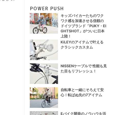
POWER PUSH
キッズバイカーたちのワク
ワク感を加速させる信頼の
ドイツブランド「PUKY・EI
GHTSHOT」がついに日本
上陸！
KiLEYのアイテムで叶える
クラシックカスタム
NISSENケーブルで 性能も見
た目もリフレッシュ！
自転車と一緒にそろえて安
心！転ばぬ先の7アイテム
Eバイク開発のノウハウを活