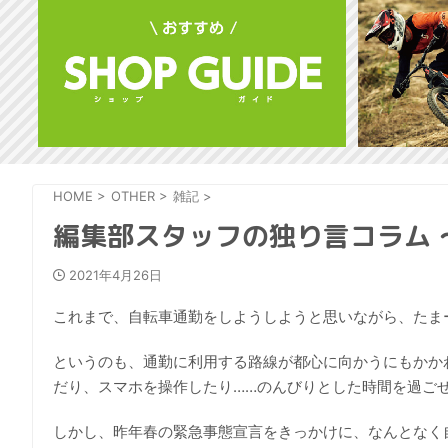
HOME
>
OTHER
>
雑記
>
編集部スタッフの独り言コラム
2021年4月26日
これまで、自転車通勤をしようしようと思いながら、たま
というのも、通勤に利用する路線が都心に向かうにもかか
だり、スマホを操作したり……のんびりとした時間を過ご
しかし、昨年春の緊急事態宣言をきっかけに、なんとなく