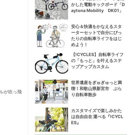
かした電動キックボード「D
aytona Mobility DK01」
安心＆快適をかなえるスタ
ーターセットで自分にぴっ
たりの自転車ライフをはじ
めよう！
【!CYCLES】自転車ライフ
の「もっと」を叶えるステ
ップアップカスタム
世界遺産をぎゅぎゅっと満
喫！和歌山県新宮市 ぶら
ルが吹っ飛
り自転車散歩
カスタマイズで楽しみかた
は自由自在 運べる『!CYCL
ES』