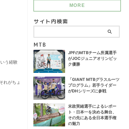
MORE
サイト内検索
MTB
JPFのMTBチーム所属選手
がJOCジュニアオリンピッ
という経験
ク優勝
「GIANT MTBグラスルーツ
それがちょ
プログラム」若手ライダー
がDHシリーズに参戦
末政実緒選手によるレポー
ト・日本一を決める舞台、
その先にある全日本選手権
の魅力