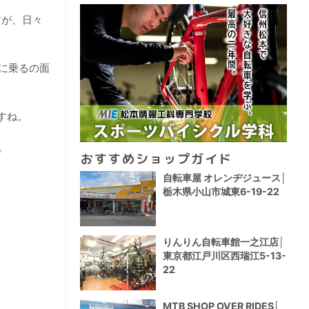
すが、日々
に乗るの面
すね。
。
おすすめショップガイド
自転車屋 オレンヂジュース│
栃木県小山市城東6-19-22
りんりん自転車館一之江店│
東京都江戸川区西瑞江5-13-
22
MTB SHOP OVER RIDES│