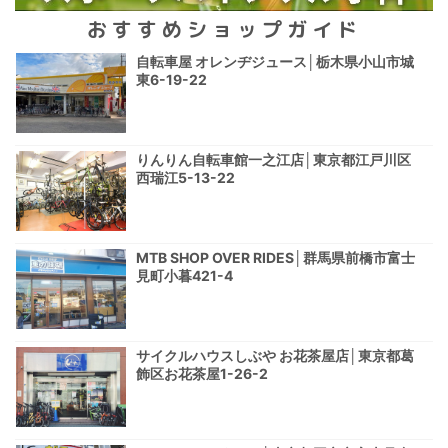
おすすめショップガイド
自転車屋 オレンヂジュース│栃木県小山市城
東6-19-22
りんりん自転車館一之江店│東京都江戸川区
西瑞江5-13-22
MTB SHOP OVER RIDES│群馬県前橋市富士
見町小暮421-4
サイクルハウスしぶや お花茶屋店│東京都葛
飾区お花茶屋1-26-2