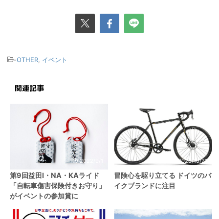
-
OTHER
,
イベント
関連記事
2022/9/1
2020/10/21
第9回益田I・NA・KAライド
冒険心を駆り立てる ドイツのバ
「自転車傷害保険付きお守り」
イクブランドに注目
がイベントの参加賞に