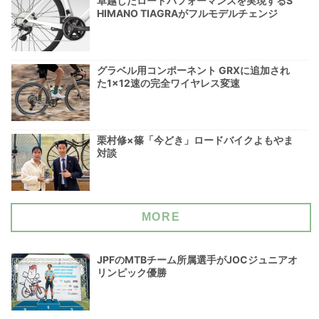
卓越したロードパフォーマンスを実現するS
HIMANO TIAGRAがフルモデルチェンジ
グラベル用コンポーネント GRXに追加され
た1×12速の完全ワイヤレス変速
栗村修×篠「今どき」ロードバイクよもやま
対談
MORE
JPFのMTBチーム所属選手がJOCジュニアオ
リンピック優勝