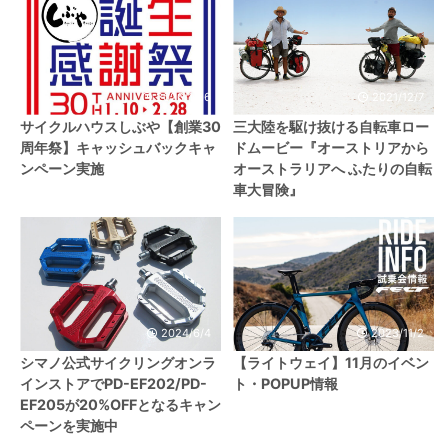
2026/1/26
2021/12/7
サイクルハウスしぶや【創業30
三大陸を駆け抜ける自転車ロー
周年祭】キャッシュバックキャ
ドムービー『オーストリアから
ンペーン実施
オーストラリアへ ふたりの自転
車大冒険』
2024/6/4
2023/11/2
シマノ公式サイクリングオンラ
【ライトウェイ】11月のイベン
インストアでPD-EF202/PD-
ト・POPUP情報
EF205が20%OFFとなるキャン
ペーンを実施中