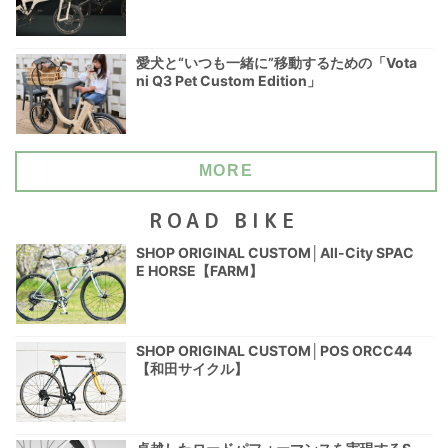
愛犬と“いつも一緒に”移動するための「Vota
ni Q3 Pet Custom Edition」
MORE
ROAD BIKE
SHOP ORIGINAL CUSTOM│All-City SPAC
E HORSE【FARM】
SHOP ORIGINAL CUSTOM│POS ORCC44
【和田サイクル】