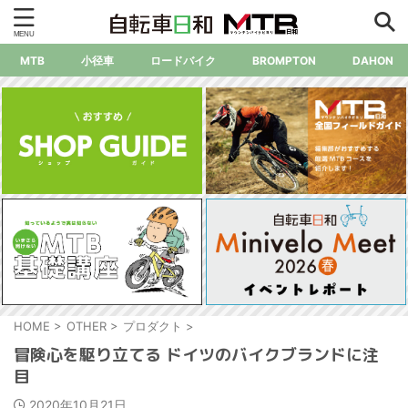
MTB
小径車
ロードバイク
BROMPTON
DAHON
HOME
>
OTHER
>
プロダクト
>
冒険心を駆り立てる ドイツのバイクブランドに注
目
2020年10月21日