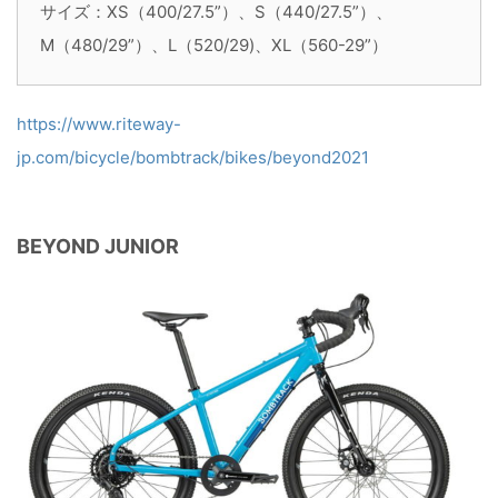
サイズ：XS（400/27.5”）、S（440/27.5”）、
M（480/29”）、L（520/29)、XL（560-29”）
https://www.riteway-
jp.com/bicycle/bombtrack/bikes/beyond2021
BEYOND JUNIOR