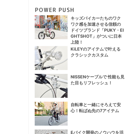
POWER PUSH
キッズバイカーたちのワク
ワク感を加速させる信頼の
ドイツブランド「PUKY・EI
GHTSHOT」がついに日本
上陸！
KiLEYのアイテムで叶える
クラシックカスタム
NISSENケーブルで 性能も見
た目もリフレッシュ！
自転車と一緒にそろえて安
心！転ばぬ先の7アイテム
Eバイク開発のノウハウを活