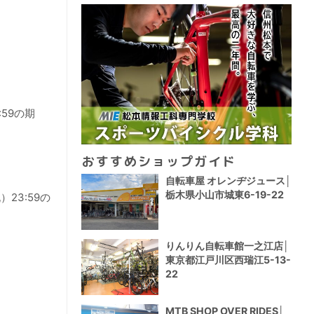
:59の期
おすすめショップガイド
自転車屋 オレンヂジュース│
栃木県小山市城東6-19-22
）23:59の
りんりん自転車館一之江店│
東京都江戸川区西瑞江5-13-
22
MTB SHOP OVER RIDES│