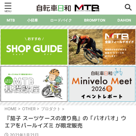
MTB
小径車
ロードバイク
BROMPTON
DAHON
HOME
>
OTHER
>
プロダクト
>
『茄子 スーツケースの渡り鳥』の「パオパオ」ウ
エアをパールイズミ が限定販売
2021年1月21日