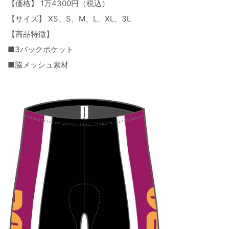
【価格】 1万4300円（税込）
【サイズ】 XS、S、M、L、XL、3L
【商品特徴】
■3バックポケット
■脇メッシュ素材