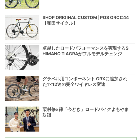
SHOP ORIGINAL CUSTOM│POS ORCC44
【和田サイクル】
卓越したロードパフォーマンスを実現するS
HIMANO TIAGRAがフルモデルチェンジ
グラベル用コンポーネント GRXに追加され
た1×12速の完全ワイヤレス変速
栗村修×篠「今どき」ロードバイクよもやま
対談