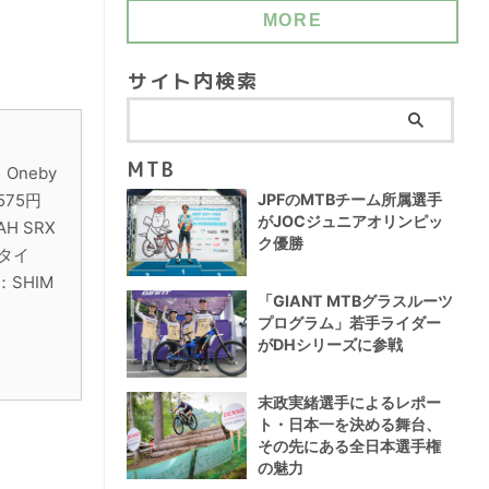
MORE
サイト内検索
MTB
Oneby
JPFのMTBチーム所属選手
3575円
がJOCジュニアオリンピッ
H SRX
ク優勝
●タイ
：SHIM
「GIANT MTBグラスルーツ
プログラム」若手ライダー
がDHシリーズに参戦
末政実緒選手によるレポー
ト・日本一を決める舞台、
その先にある全日本選手権
の魅力