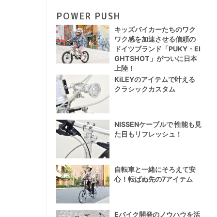
POWER PUSH
キッズバイカーたちのワク
ワク感を加速させる信頼の
ドイツブランド「PUKY・EI
GHTSHOT」がついに日本
上陸！
KiLEYのアイテムで叶える
クラシックカスタム
NISSENケーブルで 性能も見
た目もリフレッシュ！
自転車と一緒にそろえて安
心！転ばぬ先の7アイテム
Eバイク開発のノウハウを活