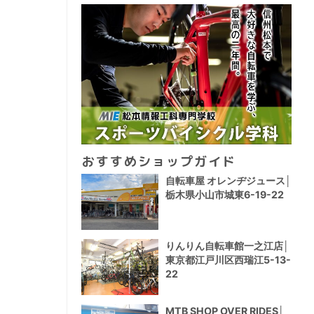
おすすめショップガイド
自転車屋 オレンヂジュース│
栃木県小山市城東6-19-22
りんりん自転車館一之江店│
東京都江戸川区西瑞江5-13-
22
MTB SHOP OVER RIDES│