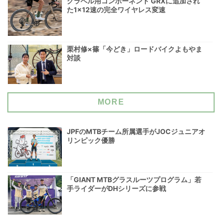
グラベル用コンポーネント GRXに追加され
た1×12速の完全ワイヤレス変速
栗村修×篠「今どき」ロードバイクよもやま
対談
MORE
JPFのMTBチーム所属選手がJOCジュニアオ
リンピック優勝
「GIANT MTBグラスルーツプログラム」若
手ライダーがDHシリーズに参戦