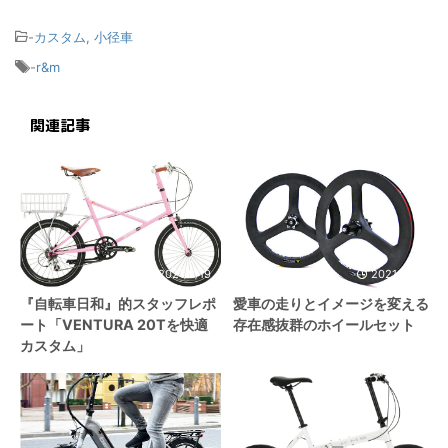
-
カスタム
,
小径車
-
r&m
関連記事
2021/5/19
2021/8/21
『自転車日和』的スタッフレポ
愛車の走りとイメージを変える
ート「VENTURA 20Tを快適
存在感抜群のホイールセット
カスタム」