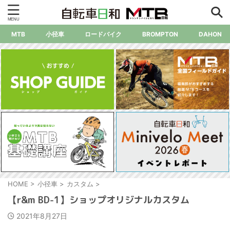
MTB
小径車
ロードバイク
BROMPTON
DAHON
HOME
>
小径車
>
カスタム
>
【r&m BD-1】ショップオリジナルカスタム
2021年8月27日