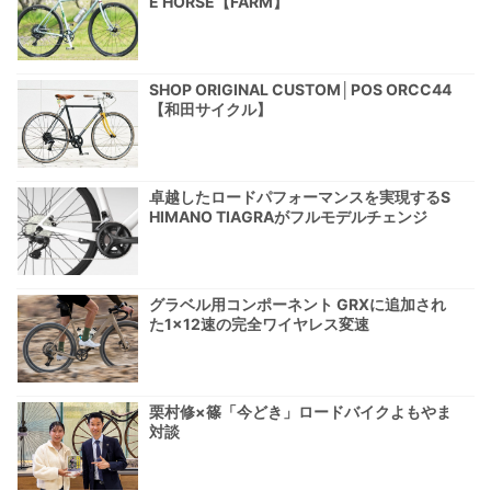
E HORSE【FARM】
SHOP ORIGINAL CUSTOM│POS ORCC44
【和田サイクル】
卓越したロードパフォーマンスを実現するS
HIMANO TIAGRAがフルモデルチェンジ
グラベル用コンポーネント GRXに追加され
た1×12速の完全ワイヤレス変速
栗村修×篠「今どき」ロードバイクよもやま
対談