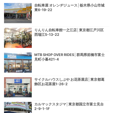
自転車屋 オレンヂジュース│栃木県小山市城
東6-19-22
りんりん自転車館一之江店│東京都江戸川区
西瑞江5-13-22
MTB SHOP OVER RIDES│群馬県前橋市富士
見町小暮421-4
サイクルハウスしぶや お花茶屋店│東京都葛
飾区お花茶屋1-26-2
カルマックスタジマ│東京都国立市富士見台
2-9-1-1F