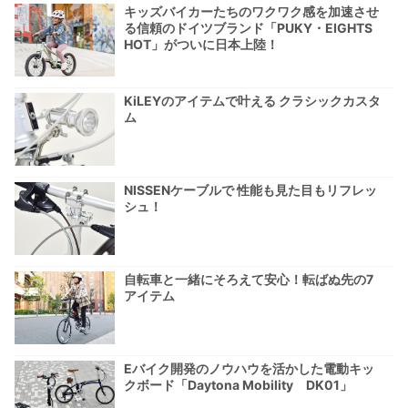
キッズバイカーたちのワクワク感を加速させ
る信頼のドイツブランド「PUKY・EIGHTS
HOT」がついに日本上陸！
KiLEYのアイテムで叶える クラシックカスタ
ム
NISSENケーブルで 性能も見た目もリフレッ
シュ！
自転車と一緒にそろえて安心！転ばぬ先の7
アイテム
Eバイク開発のノウハウを活かした電動キッ
クボード「Daytona Mobility DK01」