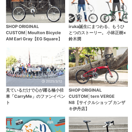
2026/4/30
2020/8/3
SHOP ORIGINAL
iruka誕生にまつわる、もうひ
CUSTOM│Moulton Bicycle
とつのストーリー。 小林正樹×
AM Earl Gray【EG Square】
鈴木潤
2025/3/12
2026/3/27
見ているだけで心が躍る極小径
SHOP ORIGINAL
車「CarryMe」のファンイベン
CUSTOM│tern VERGE
ト
N8【サイクルショップ カンザ
キ伊丹店】