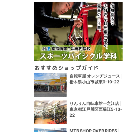
おすすめショップガイド
自転車屋 オレンヂジュース│
栃木県小山市城東6-19-22
りんりん自転車館一之江店│
東京都江戸川区西瑞江5-13-
22
MTB SHOP OVER RIDES│