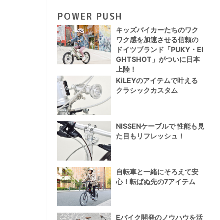
POWER PUSH
キッズバイカーたちのワク
ワク感を加速させる信頼の
ドイツブランド「PUKY・EI
GHTSHOT」がついに日本
上陸！
KiLEYのアイテムで叶える
クラシックカスタム
NISSENケーブルで 性能も見
た目もリフレッシュ！
自転車と一緒にそろえて安
心！転ばぬ先の7アイテム
Eバイク開発のノウハウを活