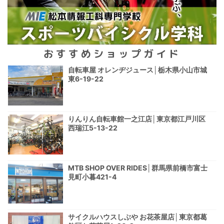
おすすめショップガイド
自転車屋 オレンヂジュース│栃木県小山市城
東6-19-22
りんりん自転車館一之江店│東京都江戸川区
西瑞江5-13-22
MTB SHOP OVER RIDES│群馬県前橋市富士
見町小暮421-4
サイクルハウスしぶや お花茶屋店│東京都葛