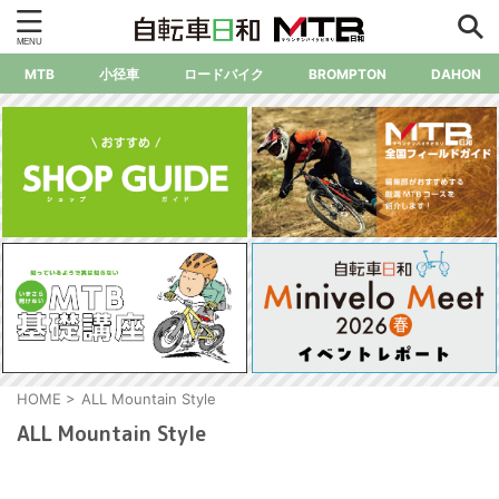
MTB
小径車
ロードバイク
BROMPTON
DAHON
HOME
>
ALL Mountain Style
ALL Mountain Style