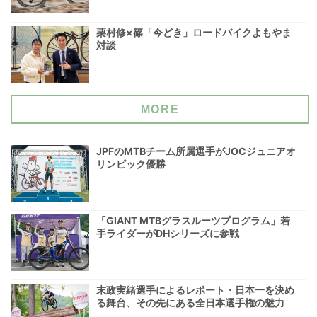
栗村修×篠「今どき」ロードバイクよもやま
対談
MORE
JPFのMTBチーム所属選手がJOCジュニアオ
リンピック優勝
「GIANT MTBグラスルーツプログラム」若
手ライダーがDHシリーズに参戦
末政実緒選手によるレポート・日本一を決め
る舞台、その先にある全日本選手権の魅力