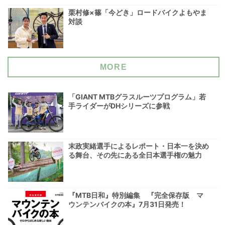
栗村修×篠「今どき」ロードバイクよもやま
対談
MORE
「GIANT MTBグラスルーツプログラム」若
手ライダーがDHシリーズに参戦
末政実緒選手によるレポート・日本一を決め
る舞台、その先にある全日本選手権の魅力
『MTB日和』特別編集 『完全保存版 マ
ウンテンバイクの本』7月31日発売！