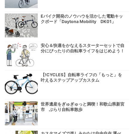
Eバイク開発のノウハウを活かした電動キッ
クボード「Daytona Mobility DK01」
安心＆快適をかなえるスターターセットで自
分にぴったりの自転車ライフをはじめよう！
【!CYCLES】自転車ライフの「もっと」を
叶えるステップアップカスタム
世界遺産をぎゅぎゅっと満喫！和歌山県新宮
市 ぶらり自転車散歩
カスタマイズで楽しみかたは自由自在 運べ