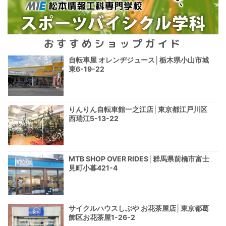
おすすめショップガイド
自転車屋 オレンヂジュース│栃木県小山市城
東6-19-22
りんりん自転車館一之江店│東京都江戸川区
西瑞江5-13-22
MTB SHOP OVER RIDES│群馬県前橋市富士
見町小暮421-4
サイクルハウスしぶや お花茶屋店│東京都葛
飾区お花茶屋1-26-2