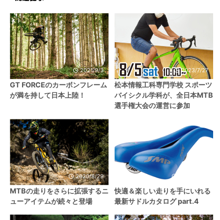
2021/9/3
2023/7/27
GT FORCEのカーボンフレーム
松本情報工科専門学校 スポーツ
が満を持して日本上陸！
バイシクル学科が、全日本MTB
選手権大会の運営に参加
2020/8/29
2020/11/29
MTBの走りをさらに拡張するニ
快適＆楽しい走りを手にいれる
ューアイテムが続々と登場
最新サドルカタログ part.4