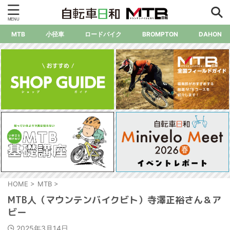
MTB
小径車
ロードバイク
BROMPTON
DAHON
HOME
>
MTB
>
MTB人（マウンテンバイクビト）寺澤正裕さん＆ア
ビー
2025年3月14日