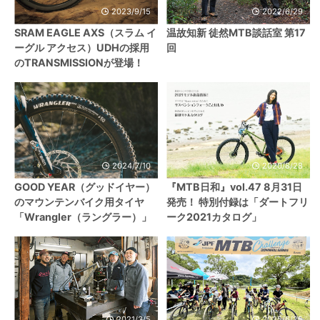
2023/9/15
2022/6/29
SRAM EAGLE AXS（スラム イ
温故知新 徒然MTB談話室 第17
ーグル アクセス）UDHの採用
回
のTRANSMISSIONが登場！
2024/7/10
2020/8/28
GOOD YEAR（グッドイヤー）
『MTB日和』vol.47 8月31日
のマウンテンバイク用タイヤ
発売！ 特別付録は「ダートフリ
「Wrangler（ラングラー）」
ーク2021カタログ」
2021/3/5
2025/6/25