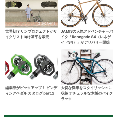
2021/6/15
2022/1/28
世界初!? リンプロジェクトがサ
JAMISの人気アドベンチャーバ
イクリスト向け甚平を販売
イク「Renegade S4（レネゲ
イドS4）」がデリバリー開始
2021/6/7
2021/4/29
編集部がピックアップ！ ビンデ
大切な愛車をスタイリッシュに
ィングペダル カタログ part.2
収納 ナチュラルな木製のバイク
ラック