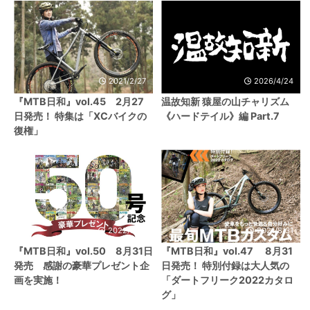
2021/2/27
2026/4/24
『MTB日和』vol.45 2月27
温故知新 猿屋の山チャリズム
日発売！ 特集は「XCバイクの
《ハードテイル》編 Part.7
復権」
2022/8/31
2021/8/31
『MTB日和』vol.50 8月31日
『MTB日和』vol.47 8月31
発売 感謝の豪華プレゼント企
日発売！ 特別付録は大人気の
画を実施！
「ダートフリーク2022カタロ
グ」