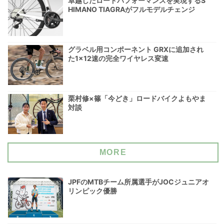
卓越したロードパフォーマンスを実現するS
HIMANO TIAGRAがフルモデルチェンジ
グラベル用コンポーネント GRXに追加され
た1×12速の完全ワイヤレス変速
栗村修×篠「今どき」ロードバイクよもやま
対談
MORE
JPFのMTBチーム所属選手がJOCジュニアオ
リンピック優勝