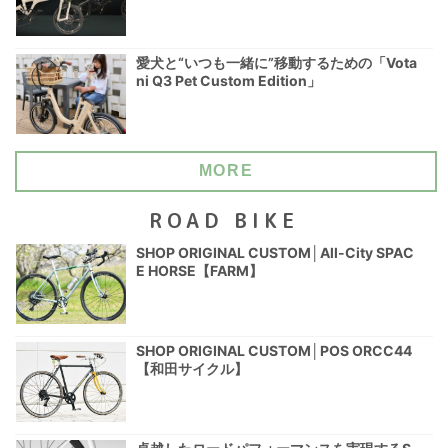
愛犬と“いつも一緒に”移動するための「Vota
ni Q3 Pet Custom Edition」
MORE
ROAD BIKE
SHOP ORIGINAL CUSTOM│All-City SPAC
E HORSE【FARM】
SHOP ORIGINAL CUSTOM│POS ORCC44
【和田サイクル】