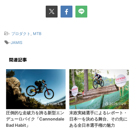
-
プロダクト
,
MTB
-
JAMIS
関連記事
2026/4/8
2026/7/29
圧倒的な走破力を誇る新型エン
末政実緒選手によるレポート・
デューロバイク「Cannondale
日本一を決める舞台、その先に
Bad Habit」
ある全日本選手権の魅力