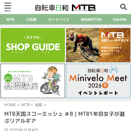
MTB
小径車
ロードバイク
BROMPTON
DAHON
HOME
>
MTB
>
連載
>
MTB天国スコーミッシュ ＃8｜MTB1年目女子が選
ぶリアルギア
2025年11月4日