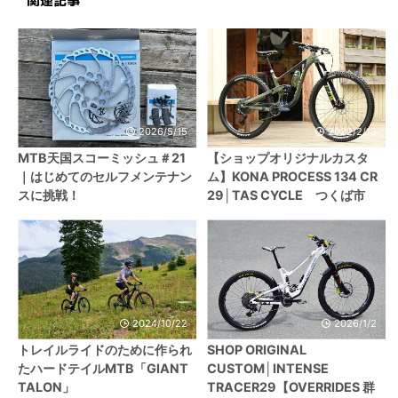
関連記事
2026/5/15
2022/2/13
MTB天国スコーミッシュ＃21
【ショップオリジナルカスタ
｜はじめてのセルフメンテナン
ム】KONA PROCESS 134 CR
スに挑戦！
29│TAS CYCLE つくば市
2024/10/22
2026/1/2
トレイルライドのために作られ
SHOP ORIGINAL
たハードテイルMTB「GIANT
CUSTOM│INTENSE
TALON」
TRACER29【OVERRIDES 群