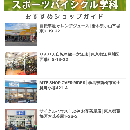
おすすめショップガイド
自転車屋 オレンヂジュース│栃木県小山市城
東6-19-22
りんりん自転車館一之江店│東京都江戸川区
西瑞江5-13-22
MTB SHOP OVER RIDES│群馬県前橋市富士
見町小暮421-4
サイクルハウスしぶや お花茶屋店│東京都葛
飾区お花茶屋1-26-2