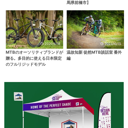
馬県前橋市】
2020/6/18
2021/10/15
MTBのオーソリティブランドが
温故知新 徒然MTB談話室 番外
贈る。多目的に使える日本限定
編
のフルリジッドモデル