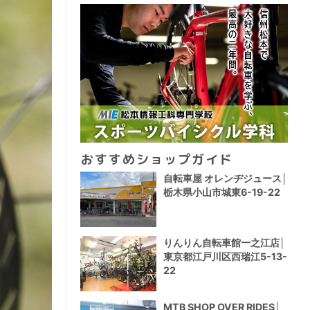
おすすめショップガイド
自転車屋 オレンヂジュース│
栃木県小山市城東6-19-22
りんりん自転車館一之江店│
東京都江戸川区西瑞江5-13-
22
MTB SHOP OVER RIDES│