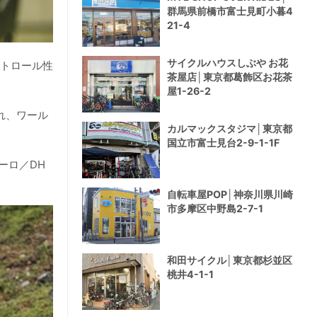
群馬県前橋市富士見町小暮4
21-4
サイクルハウスしぶや お花
ントロール性
茶屋店│東京都葛飾区お花茶
屋1-26-2
れ、ワール
カルマックスタジマ│東京都
国立市富士見台2-9-1-1F
ーロ／DH
自転車屋POP│神奈川県川崎
市多摩区中野島2-7-1
和田サイクル│東京都杉並区
桃井4-1-1