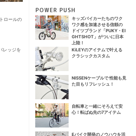
POWER PUSH
キッズバイカーたちのワク
トロールの
ワク感を加速させる信頼の
ドイツブランド「PUKY・EI
GHTSHOT」がついに日本
上陸！
レバレッジを
KiLEYのアイテムで叶える
クラシックカスタム
NISSENケーブルで 性能も見
た目もリフレッシュ！
自転車と一緒にそろえて安
心！転ばぬ先の7アイテム
Eバイク開発のノウハウを活