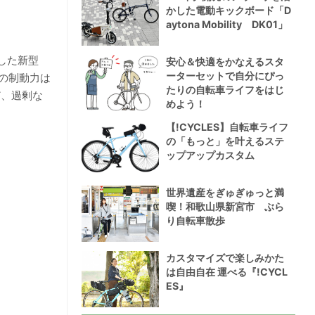
かした電動キックボード「D
aytona Mobility DK01」
した新型
安心＆快適をかなえるスタ
ーターセットで自分にぴっ
の制動力は
たりの自転車ライフをはじ
ど、過剰な
めよう！
【!CYCLES】自転車ライフ
の「もっと」を叶えるステ
ップアップカスタム
世界遺産をぎゅぎゅっと満
喫！和歌山県新宮市 ぶら
り自転車散歩
カスタマイズで楽しみかた
は自由自在 運べる『!CYCL
ES』