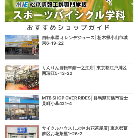
おすすめショップガイド
自転車屋 オレンヂジュース│栃木県小山市城
東6-19-22
りんりん自転車館一之江店│東京都江戸川区
西瑞江5-13-22
MTB SHOP OVER RIDES│群馬県前橋市富士
見町小暮421-4
サイクルハウスしぶや お花茶屋店│東京都葛
飾区お花茶屋1-26-2