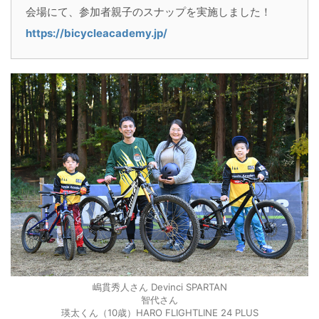
会場にて、参加者親子のスナップを実施しました！
https://bicycleacademy.jp/
嶋貫秀人さん Devinci SPARTAN
智代さん
瑛太くん（10歳）HARO FLIGHTLINE 24 PLUS