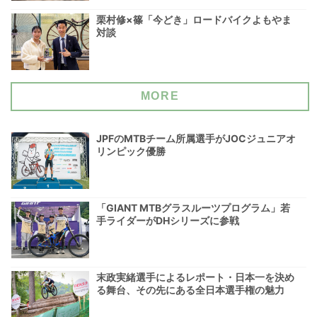
栗村修×篠「今どき」ロードバイクよもやま
対談
MORE
JPFのMTBチーム所属選手がJOCジュニアオ
リンピック優勝
「GIANT MTBグラスルーツプログラム」若
手ライダーがDHシリーズに参戦
末政実緒選手によるレポート・日本一を決め
る舞台、その先にある全日本選手権の魅力