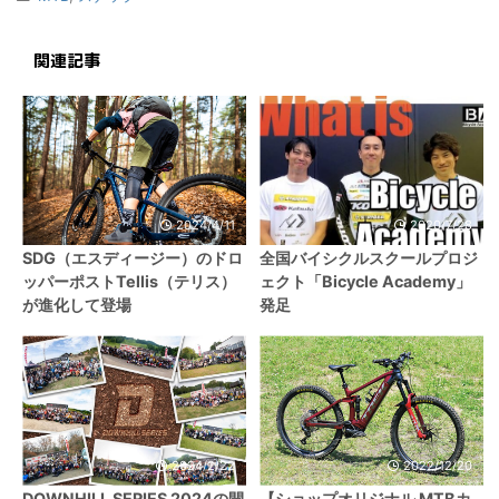
関連記事
2024/4/11
2020/7/28
SDG（エスディージー）のドロ
全国バイシクルスクールプロジ
ッパーポストTellis（テリス）
ェクト「Bicycle Academy」
が進化して登場
発足
2024/2/22
2022/12/20
DOWNHILL SERIES 2024の開
【ショップオリジナル MTBカ