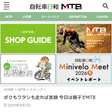
MTB
小径車
ロードバイク
BROMPTON
DAHON
HOME
>
MTB
>
スナップ
>
ボクもワタシも走れば笑顔 今日は親子でMTB
2021年4月7日