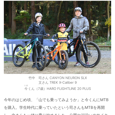
竹中 司さん
CANYON NEURON SLX
文さん TREK X-Caliber 9
いま
今
くん（7歳）HARO FLIGHTLINE 20 PLUS
今年のはじめ頃、「山でも乗ってみようか」と今くんにMTB
を購入。学生時代に乗っていたという司さんもMTBを再開