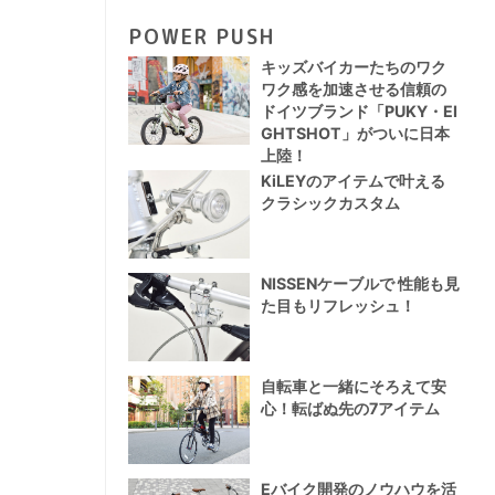
POWER PUSH
キッズバイカーたちのワク
ワク感を加速させる信頼の
ドイツブランド「PUKY・EI
GHTSHOT」がついに日本
上陸！
KiLEYのアイテムで叶える
クラシックカスタム
NISSENケーブルで 性能も見
た目もリフレッシュ！
自転車と一緒にそろえて安
心！転ばぬ先の7アイテム
Eバイク開発のノウハウを活