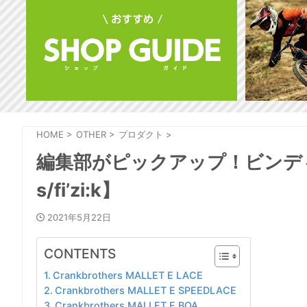
HOME
>
OTHER
>
プロダクト
>
編集部がピックアップ！ビンディング
s/fi’zi:k】
2021年5月22日
CONTENTS
Crankbrothers MALLET E LACE
Crankbrothers MALLET E SPEEDLACE
Crankbrothers MALLET E BOA