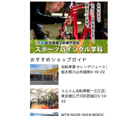
おすすめショップガイド
自転車屋 オレンヂジュース│
栃木県小山市城東6-19-22
りんりん自転車館一之江店│
東京都江戸川区西瑞江5-13-
22
MTB SHOP OVER RIDES│