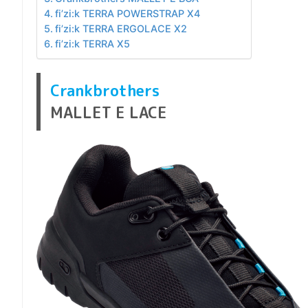
fi’zi:k TERRA POWERSTRAP X4
fi’zi:k TERRA ERGOLACE X2
fi’zi:k TERRA X5
Crankbrothers
MALLET E LACE