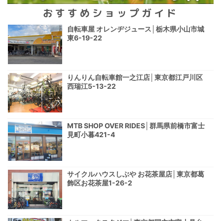
おすすめショップガイド
自転車屋 オレンヂジュース│栃木県小山市城
東6-19-22
りんりん自転車館一之江店│東京都江戸川区
西瑞江5-13-22
MTB SHOP OVER RIDES│群馬県前橋市富士
見町小暮421-4
サイクルハウスしぶや お花茶屋店│東京都葛
飾区お花茶屋1-26-2