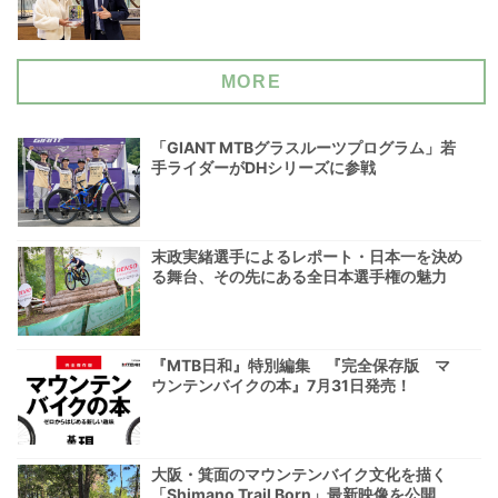
MORE
「GIANT MTBグラスルーツプログラム」若
手ライダーがDHシリーズに参戦
末政実緒選手によるレポート・日本一を決め
る舞台、その先にある全日本選手権の魅力
『MTB日和』特別編集 『完全保存版 マ
ウンテンバイクの本』7月31日発売！
大阪・箕面のマウンテンバイク文化を描く
「Shimano Trail Born」最新映像を公開