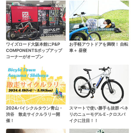
2021/10/21
2022/6/3
ワイズロード大阪本館にP&P
お手軽アウトドアを満喫！ 自転
COMPONENTSポップアップ
車＋ 昼寝
コーナーがオープン
2024/4/18
2021/8/5
2024バイシクルタウン青山・
スマートで使い勝手も抜群 ベネ
渋谷 散走サイクルラリー開
リのニューモデルＥ-クロスバ
催！
イクに注目！！