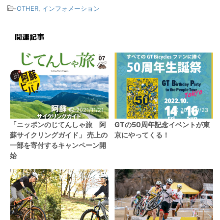
-
OTHER
,
インフォメーション
関連記事
2021/11/21
2022/9/23
「ニッポンのじてんしゃ旅 阿
GTの50周年記念イベントが東
蘇サイクリングガイド」 売上の
京にやってくる！
一部を寄付するキャンペーン開
始