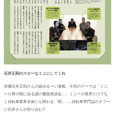
石井正則のスローなミニにしてくれ
俳優石井正則さんの超ゆるーい連載。今回のテーマは「ミニ
ベロ界の闇に迫る謎の覆面座談会」。ミニベロ業界だけでな
く自転車業界全体にも関わる「闇」……自転車専門誌のタブー
に石井さんが切り込む!?