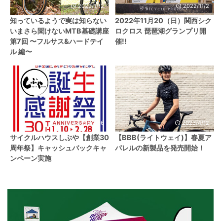
2023/1/12
2022/11/2
知っているようで実は知らない
2022年11月20（日）関西シク
いまさら聞けないMTB基礎講座
ロクロス 琵琶湖グランプリ開
第7回 〜フルサス&ハードテイ
催!!
ル 編〜
2026/1/26
2023/4/12
サイクルハウスしぶや【創業30
【BBB(ライトウェイ)】春夏ア
周年祭】キャッシュバックキャ
パレルの新製品を発売開始！
ンペーン実施