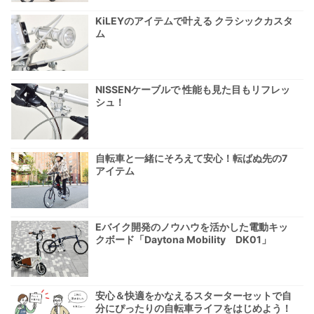
KiLEYのアイテムで叶える クラシックカスタ
ム
NISSENケーブルで 性能も見た目もリフレッ
シュ！
自転車と一緒にそろえて安心！転ばぬ先の7
アイテム
Eバイク開発のノウハウを活かした電動キッ
クボード「Daytona Mobility DK01」
安心＆快適をかなえるスターターセットで自
分にぴったりの自転車ライフをはじめよう！