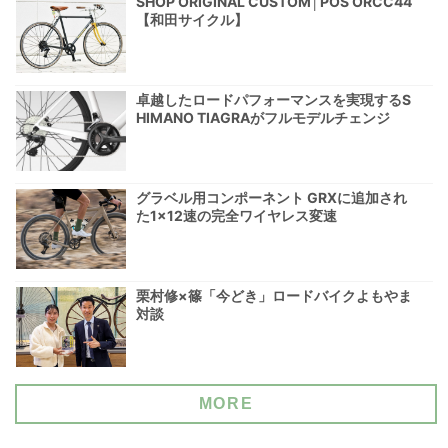
SHOP ORIGINAL CUSTOM│POS ORCC44
【和田サイクル】
卓越したロードパフォーマンスを実現するS
HIMANO TIAGRAがフルモデルチェンジ
グラベル用コンポーネント GRXに追加され
た1×12速の完全ワイヤレス変速
栗村修×篠「今どき」ロードバイクよもやま
対談
MORE