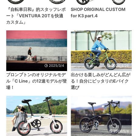
2021/5/19
2021/9/23
『自転車日和』的スタッフレポ
SHOP ORIGINAL CUSTOM
ート「VENTURA 20Tを快適
for K3 part.4
カスタム」
2025/3/4
2024/4/26
ブロンプトンのオリジナルモデ
出かける楽しみがどんどん広が
ル「C Line」の12速モデルが登
る！自分にピッタリのEバイク
場！
選び
2021/7/14
2026/5/4