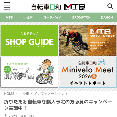
MTB
小径車
ロードバイク
BROMPTON
DAHON
HOME
>
小径車
>
インフォメーション
>
折りたたみ自転車を購入予定の方必見のキャンペー
ン実施中！
2023年4月17日