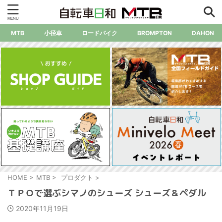
MTB
小径車
ロードバイク
BROMPTON
DAHON
HOME
>
MTB
>
プロダクト
>
ＴＰＯで選ぶシマノのシューズ シューズ＆ペダル
2020年11月19日