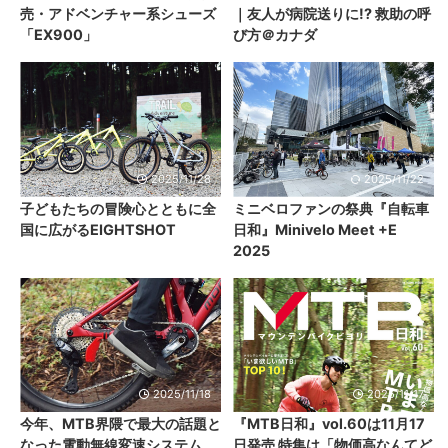
売・アドベンチャー系シューズ
｜友人が病院送りに!? 救助の呼
「EX900」
び方＠カナダ
2025/11/28
2025/11/22
子どもたちの冒険心とともに全
ミニベロファンの祭典『自転車
国に広がるEIGHTSHOT
日和』Minivelo Meet +E
2025
2025/11/18
2025/11/17
今年、MTB界隈で最大の話題と
『MTB日和』vol.60は11月17
なった電動無線変速システム
日発売 特集は「物価高なんてど