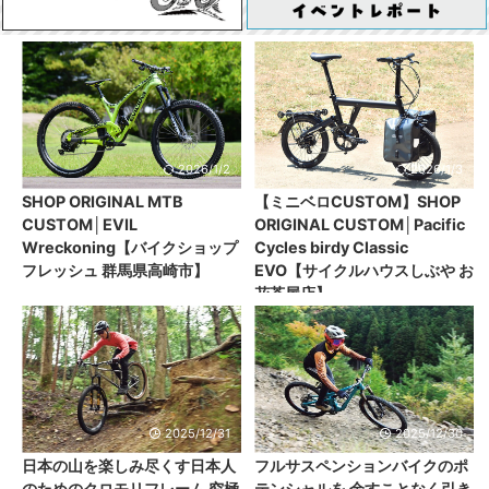
2026/1/2
2026/1/3
SHOP ORIGINAL MTB
【ミニベロCUSTOM】SHOP
CUSTOM│EVIL
ORIGINAL CUSTOM│Pacific
Wreckoning【バイクショップ
Cycles birdy Classic
フレッシュ 群馬県高崎市】
EVO【サイクルハウスしぶや お
花茶屋店】
2025/12/31
2025/12/30
日本の山を楽しみ尽くす日本人
フルサスペンションバイクのポ
のためのクロモリフレーム 究極
テンシャルを 余すことなく引き