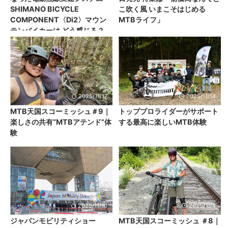
SHIMANO BICYCLE
こ吹く風 いまこそはじめる
COMPONENT〈Di2〉マウン
MTBライフ」
テンバイカーは どう感じる？
2025/11/17
2025/11/14
MTB天国スコーミッシュ＃9｜
トッププロライダーがサポート
楽しさの共有“MTBアテンド”体
する最高に楽しいMTB体験
験
2025/11/10
2025/11/4
ジャパンモビリティショー
MTB天国スコーミッシュ ＃8｜