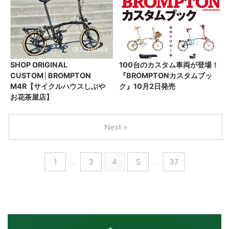
2025/10/3
2025/10/1
SHOP ORIGINAL
100台のカスタム車両が登場！
CUSTOM│BROMPTON
『BROMPTONカスタムブッ
M4R【サイクルハウスしぶや
ク』10月2日発売
お花茶屋店】
Next »
1
…
3
4
5
…
37