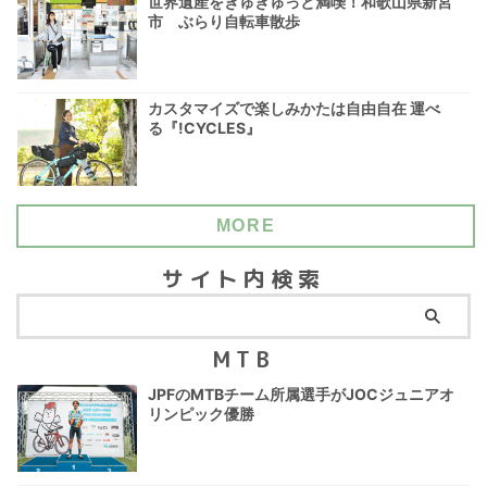
世界遺産をぎゅぎゅっと満喫！和歌山県新宮
市 ぶらり自転車散歩
カスタマイズで楽しみかたは自由自在 運べ
る『!CYCLES』
MORE
サイト内検索
MTB
JPFのMTBチーム所属選手がJOCジュニアオ
リンピック優勝