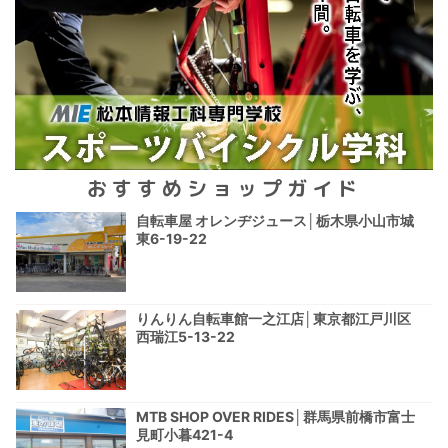
おすすめショップガイド
自転車屋 オレンヂジュース│栃木県小山市城
東6-19-22
りんりん自転車館一之江店│東京都江戸川区
西瑞江5-13-22
MTB SHOP OVER RIDES│群馬県前橋市富士
見町小暮421-4