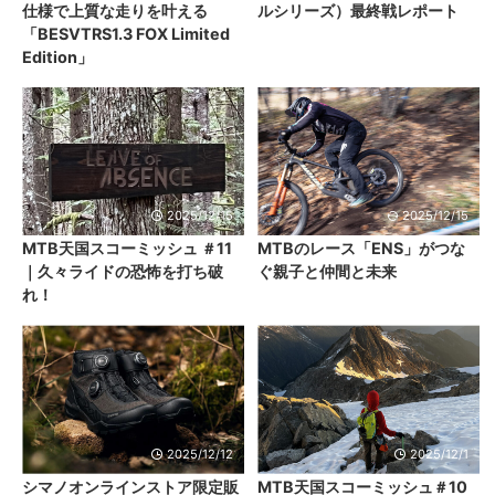
仕様で上質な走りを叶える
ルシリーズ）最終戦レポート
「BESVTRS1.3 FOX Limited
Edition」
2025/12/15
2025/12/15
MTB天国スコーミッシュ ＃11
MTBのレース「ENS」がつな
｜久々ライドの恐怖を打ち破
ぐ親子と仲間と未来
れ！
2025/12/12
2025/12/1
シマノオンラインストア限定販
MTB天国スコーミッシュ＃10