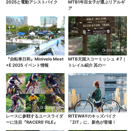
2025と電動アシストバイク
MTB1年目女子が選ぶリアルギ
ア
2025/11/13
2025/10/16
『自転車日和』Minivelo Meet
MTB天国スコーミッシュ ＃7｜
+E 2025 イベント情報
トレイル紹介 其の一
2025/10/15
2025/10/14
レースに参戦するユースライダ
RITEWAYのキッズバイク
ーに注目『RACERS' FILE』
「ZIT」に、新色が登場！