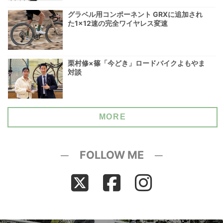
グラベル用コンポーネント GRXに追加され
た1×12速の完全ワイヤレス変速
栗村修×篠「今どき」ロードバイクよもやま
対談
MORE
─ FOLLOW ME ─