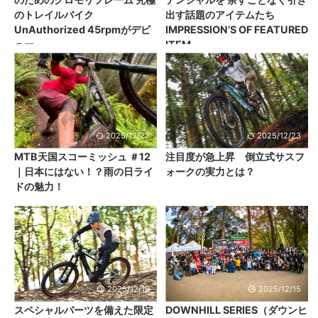
のトレイルバイク
出す話題のアイテムたち
UnAuthorized 45rpmがデビ
IMPRESSION’S OF FEATURED
ュー
ITEM
2025/12/22
2025/12/23
MTB天国スコーミッシュ ＃12
注目度が急上昇 倒立式サスフ
｜日本にはない！？雨の日ライ
ォークの実力とは？
ドの魅力！
2025/12/19
2025/12/15
スペシャルパーツを備えた限定
DOWNHILL SERIES（ダウンヒ