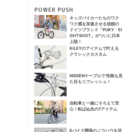
POWER PUSH
キッズバイカーたちのワク
ワク感を加速させる信頼の
ドイツブランド「PUKY・EI
GHTSHOT」がついに日本
上陸！
KiLEYのアイテムで叶える
クラシックカスタム
NISSENケーブルで 性能も見
た目もリフレッシュ！
自転車と一緒にそろえて安
心！転ばぬ先の7アイテム
Eバイク開発のノウハウを活