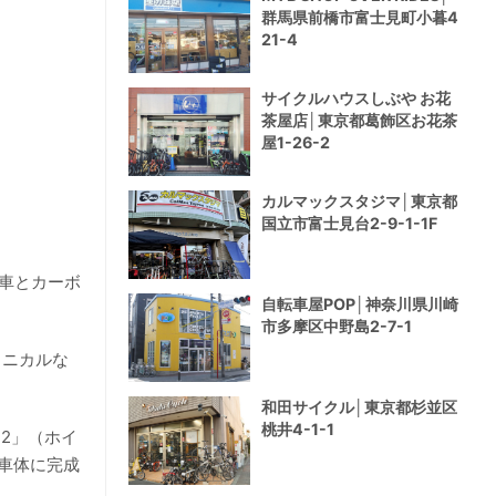
群馬県前橋市富士見町小暮4
21-4
サイクルハウスしぶや お花
茶屋店│東京都葛飾区お花茶
屋1-26-2
カルマックスタジマ│東京都
国立市富士見台2-9-1-1F
ム車とカーボ
自転車屋POP│神奈川県川崎
市多摩区中野島2-7-1
クニカルな
和田サイクル│東京都杉並区
桃井4-1-1
2」（ホイ
な車体に完成