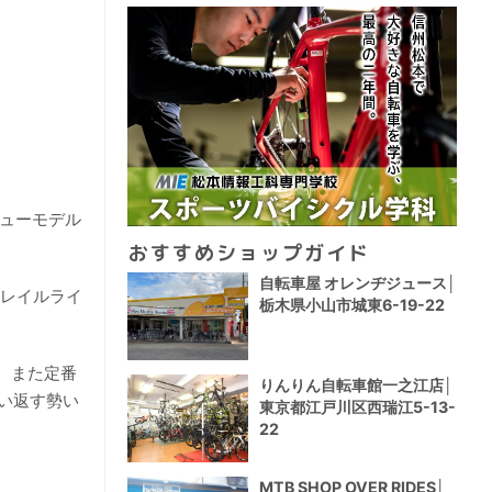
ニューモデル
おすすめショップガイド
自転車屋 オレンヂジュース│
トレイルライ
栃木県小山市城東6-19-22
、また定番
りんりん自転車館一之江店│
い返す勢い
東京都江戸川区西瑞江5-13-
22
MTB SHOP OVER RIDES│