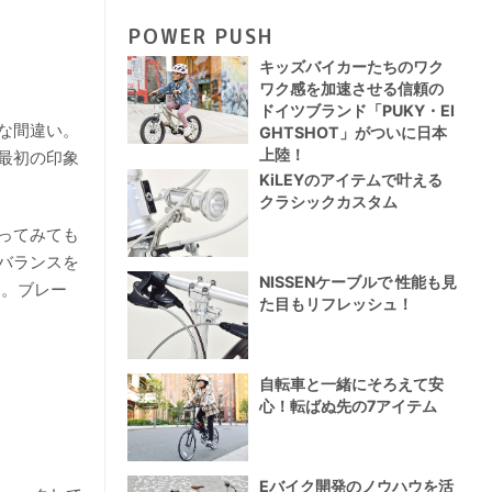
POWER PUSH
キッズバイカーたちのワク
ワク感を加速させる信頼の
ドイツブランド「PUKY・EI
な間違い。
GHTSHOT」がついに日本
上陸！
最初の印象
KiLEYのアイテムで叶える
クラシックカスタム
ってみても
バランスを
NISSENケーブルで 性能も見
）。ブレー
た目もリフレッシュ！
自転車と一緒にそろえて安
心！転ばぬ先の7アイテム
Eバイク開発のノウハウを活