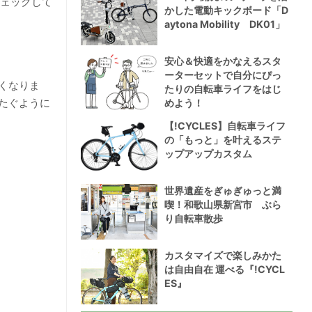
チェックして
かした電動キックボード「D
aytona Mobility DK01」
安心＆快適をかなえるスタ
ーターセットで自分にぴっ
くなりま
たりの自転車ライフをはじ
たぐように
めよう！
【!CYCLES】自転車ライフ
の「もっと」を叶えるステ
ップアップカスタム
世界遺産をぎゅぎゅっと満
喫！和歌山県新宮市 ぶら
り自転車散歩
カスタマイズで楽しみかた
は自由自在 運べる『!CYCL
ES』