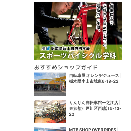
おすすめショップガイド
自転車屋 オレンヂジュース│
栃木県小山市城東6-19-22
りんりん自転車館一之江店│
東京都江戸川区西瑞江5-13-
22
MTB SHOP OVER RIDES│