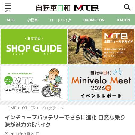
MTB
小径車
ロードバイク
BROMPTON
DAHON
HOME
>
OTHER
>
プロダクト
>
インチューブバッテリーでさらに進化 自然な乗り
味が魅力のEバイク
2021年8月20日