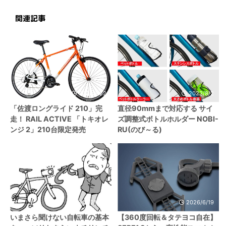
関連記事
2022/1/22
2023/8/2
「佐渡ロングライド 210」完
直径90mmまで対応する サイ
走！ RAIL ACTIVE 「トキオレ
ズ調整式ボトルホルダー NOBI-
ンジ 2」210台限定発売
RU(のび～る)
2021/1/6
2026/6/19
いまさら聞けない自転車の基本
【360度回転＆タテヨコ自在】