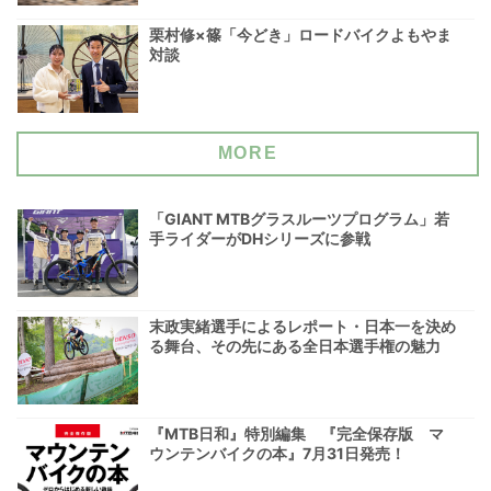
栗村修×篠「今どき」ロードバイクよもやま
対談
MORE
「GIANT MTBグラスルーツプログラム」若
手ライダーがDHシリーズに参戦
末政実緒選手によるレポート・日本一を決め
る舞台、その先にある全日本選手権の魅力
『MTB日和』特別編集 『完全保存版 マ
ウンテンバイクの本』7月31日発売！