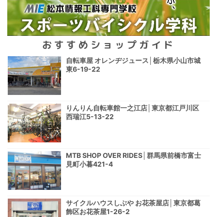
おすすめショップガイド
自転車屋 オレンヂジュース│栃木県小山市城
東6-19-22
りんりん自転車館一之江店│東京都江戸川区
西瑞江5-13-22
MTB SHOP OVER RIDES│群馬県前橋市富士
見町小暮421-4
サイクルハウスしぶや お花茶屋店│東京都葛
飾区お花茶屋1-26-2