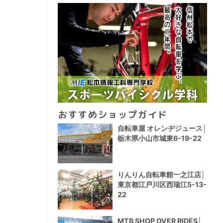
おすすめショップガイド
自転車屋 オレンヂジュース│
栃木県小山市城東6-19-22
りんりん自転車館一之江店│
東京都江戸川区西瑞江5-13-
22
MTB SHOP OVER RIDES│