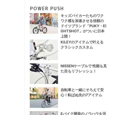
POWER PUSH
キッズバイカーたちのワク
ワク感を加速させる信頼の
ドイツブランド「PUKY・EI
GHTSHOT」がついに日本
上陸！
KiLEYのアイテムで叶える
クラシックカスタム
NISSENケーブルで 性能も見
た目もリフレッシュ！
自転車と一緒にそろえて安
心！転ばぬ先の7アイテム
Eバイク開発のノウハウを活