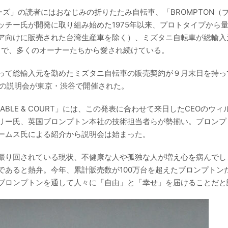
ズ」の読者にはおなじみの折りたたみ自転車、「BROMPTON（
チー氏が開発に取り組み始めた1975年以来、プロトタイプから
ア向けに販売された台湾生産車を除く）、ミズタニ自転車が総輸入
まで、多くのオーナーたちから愛され続けている。
って総輸入元を勤めたミズタニ自転車の販売契約が９月末日を持っ
、その説明会が東京・渋谷で開催された。
, TABLE & COURT」には、この発表に合わせて来日したCEOのウ
リー氏、英国ブロンプトン本社の技術担当者らが勢揃い。ブロンプ
ームス氏による紹介から説明会は始まった。
振り回されている現状、不健康な人や孤独な人が増え心を病んでし
であると熱弁。今年、累計販売数が100万台を超えたブロンプトン
ブロンプトンを通して人々に「自由」と「幸せ」を届けることだと