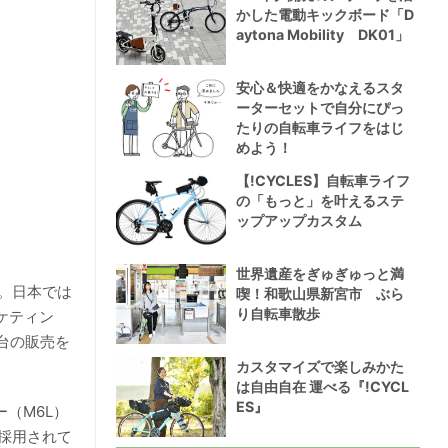
かした電動キックボード「D
aytona Mobility DK01」
安心＆快適をかなえるスタ
ーターセットで自分にぴっ
たりの自転車ライフをはじ
めよう！
【!CYCLES】自転車ライフ
の「もっと」を叶えるステ
ップアップカスタム
世界遺産をぎゅぎゅっと満
。日本では
喫！和歌山県新宮市 ぶら
り自転車散歩
ケティン
台の販売を
カスタマイズで楽しみかた
は自由自在 運べる『!CYCL
ES』
（M6L）
採用されて