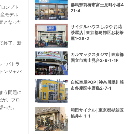
群馬県前橋市富士見町小暮4
ブロンプト
21-4
量産モデル
元となった
サイクルハウスしぶや お花
茶屋店│東京都葛飾区お花茶
屋1-26-2
て終了。新
カルマックスタジマ│東京都
国立市富士見台2-9-1-1F
ィル・バトラ
トンジャパ
自転車屋POP│神奈川県川崎
市多摩区中野島2-7-1
まう問題に
だが、ブロ
語った。
和田サイクル│東京都杉並区
桃井4-1-1