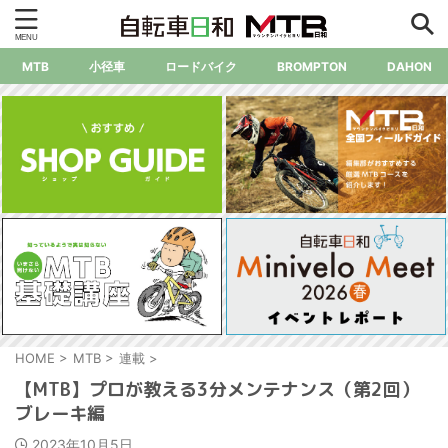
MTB
小径車
ロードバイク
BROMPTON
DAHON
HOME
>
MTB
>
連載
>
【MTB】プロが教える3分メンテナンス（第2回）
ブレーキ編
2023年10月5日