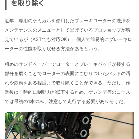
を取り除く
近年、専用のケミカルを使用したブレーキローターの洗浄を
メンテナンスのメニューとして挙げているプロショップが増
えているが（ASTでも対応OK）、個人で簡易的にブレーキロ
ーターの性能を取り戻せる方法があるという。
粗めのサンドペーパーでローターとブレーキパッドが接する
部分を磨くことでローターの表面にこびりついたパッドの汚
れや鉄粉をある程度まで取り除くことができる。ただし、作
業後は一時的に制動力が低下するため、ゲレンデ等のコース
では最初の1本のみ、注意して走行する必要がありそうだ。